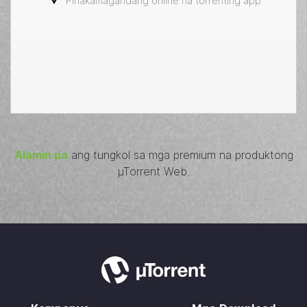
Pinakamagandang online na torrenting app
Alamin pa
ang tungkol sa mga premium na produktong
µTorrent
Web.