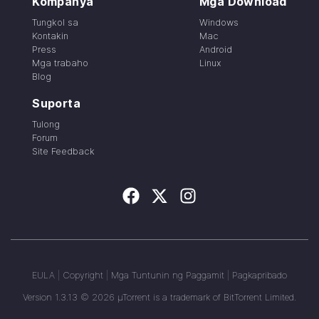
Kompanya
Mga Download
Tungkol sa
Windows
Kontakin
Mac
Press
Android
Mga trabaho
Linux
Blog
Suporta
Tulong
Forum
Site Feedback
EULA
|
Copyright
|
Mga Tuntunin ng Paggamit
|
Pagkapribado
Version
1.3.13
©
2026
µTorrent is a trademark of BitTorrent Limited.