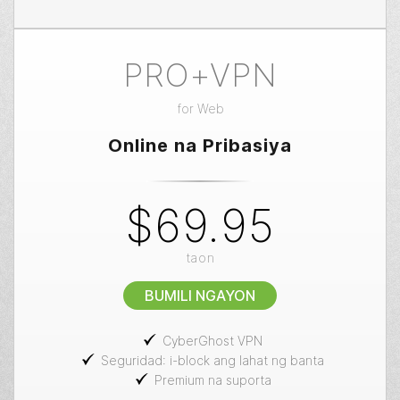
PRO+VPN
for
Web
Online na Pribasiya
$69.95
taon
BUMILI NGAYON
CyberGhost VPN
Seguridad: i-block ang lahat ng banta
Premium na suporta