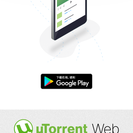
Web
µ
Torrent