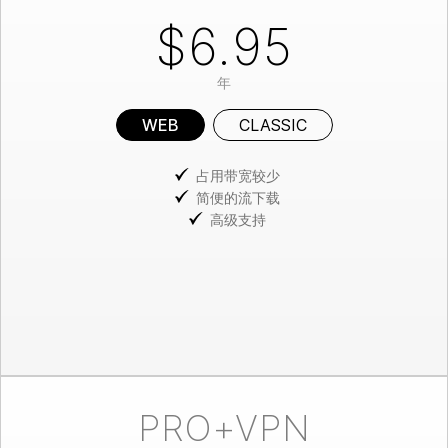
$6.95
年
WEB
CLASSIC
占用带宽较少
简便的流下载
高级支持
PRO+VPN