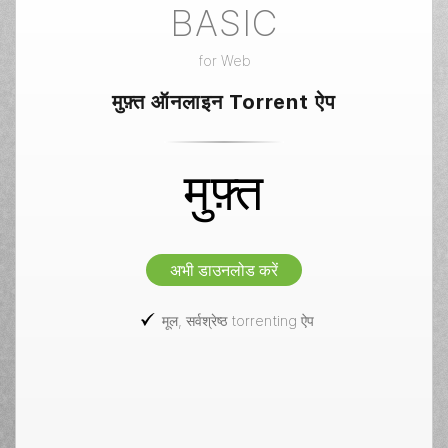
BASIC
for
Web
मुफ़्त ऑनलाइन Torrent ऐप
मुफ़्त
अभी डाउनलोड करें
मूल, सर्वश्रेष्ठ torrenting ऐप