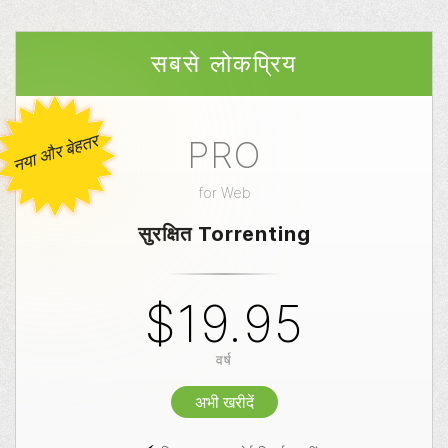
सबसे लोकप्रिय
नया और बेहतर
PRO
for
Web
सुरक्षित Torrenting
$19.95
वर्ष
अभी खरीदें