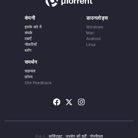
कंपनी
डाउनलोड्स
इसके बारे में
Windows
संपर्क
Mac
दबाएँ
Android
नौकरियाँ
Linux
ब्लॉग
समर्थन
सहायता
फ़ोरम
Site Feedback
EULA
|
कॉपीराइट
|
उपयोग की शर्तें
|
गोपनीयता