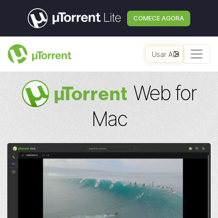
COMECE AGORA
Usar AI
Web for
µ
Torrent
Mac