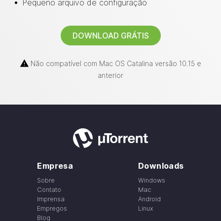
Pequeno arquivo de configuração
DOWNLOAD GRÁTIS
Não compatível com Mac OS Catalina versão 10.15 e
anterior
Empresa
Downloads
Sobre
Windows
Contato
Mac
Imprensa
Android
Empregos
Linux
Blog