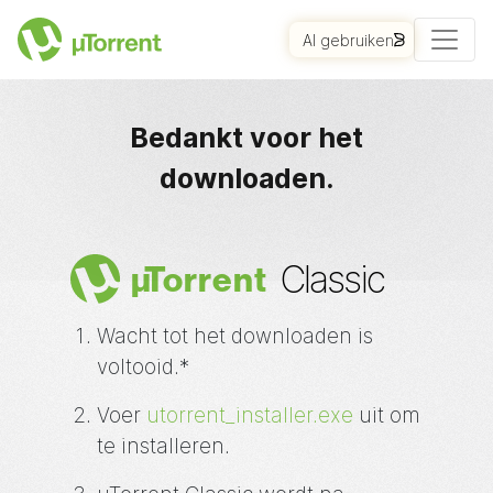
AI gebruiken
AAN DE SLAG
Bedankt voor het
downloaden.
Classic
µ
Torrent
Wacht tot het downloaden is
voltooid.*
Voer
utorrent_installer.exe
uit om
te installeren.