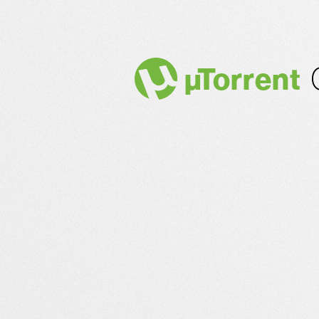
µ
Torrent